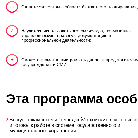
5
5
Станете экспертом в области бюджетного планирования;
7
7
Научитесь использовать экономическую, нормативно-
управленческую, правовую документацию в
профессиональной деятельности;
9
9
Сможете грамотно выстраивать диалог с представителя
госучреждений и СМИ;
Эта программа особ
Выпускникам школ и колледжей/техникумов, которые х
и готовы к работе в системе государственного и
муниципального управления.