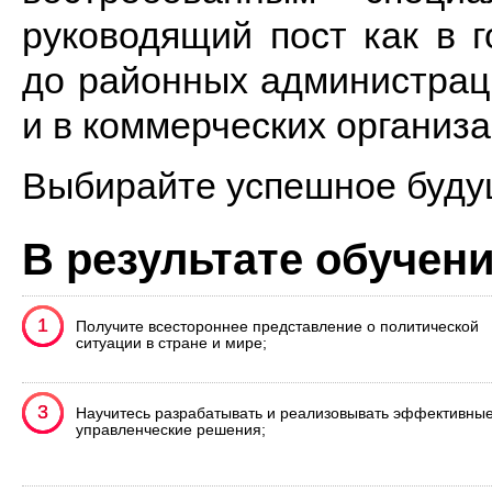
руководящий пост как в г
до районных администраци
и в коммерческих организа
Выбирайте успешное буду
В результате обучен
1
1
Получите всестороннее представление о политической
ситуации в стране и мире;
3
3
Научитесь разрабатывать и реализовывать эффективны
управленческие решения;