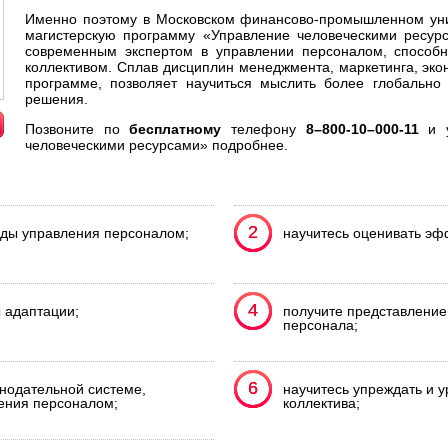
Именно поэтому в Московском финансово-промышленном уни
магистерскую программу «Управление человеческими ресурс
современным экспертом в управлении персоналом, способ
коллективом. Сплав дисциплин менеджмента, маркетинга, эко
программе, позволяет научиться мыслить более глобально 
решения.
Позвоните по
бесплатному
телефону
8–800-10–000-11
и у
человеческими ресурсами» подробнее.
2
2
ды управления персоналом;
научитесь оценивать эф
4
4
 адаптации;
получите представление
персонала;
6
6
онодательной системе,
научитесь упреждать и 
ения персоналом;
коллектива;