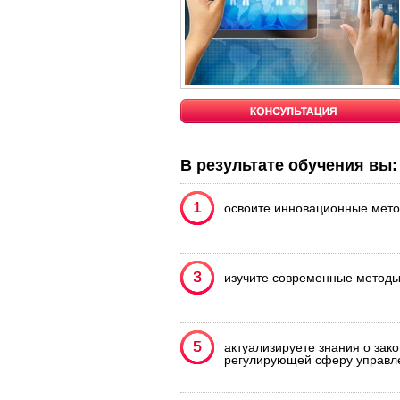
В результате обучения вы:
1
1
освоите инновационные мето
3
3
изучите современные методы
5
5
актуализируете знания о зак
регулирующей сферу управл