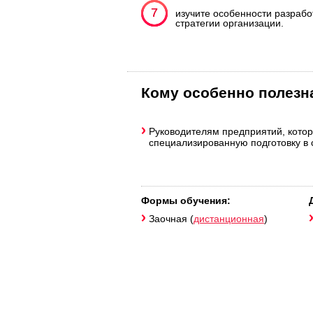
7
7
изучите особенности разрабо
стратегии организации.
Кому особенно полезн
Руководителям предприятий, котор
специализированную подготовку в 
Формы обучения:
Заочная (
дистанционная
)